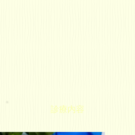
治療
●
子供のむし歯予防
●
歯並びの治療、歯
●
子供の歯の発育期
●
歯科予防指導
科予防指導の実施）
せ検診（咬合調整）
・ブラッシング指
診療内容