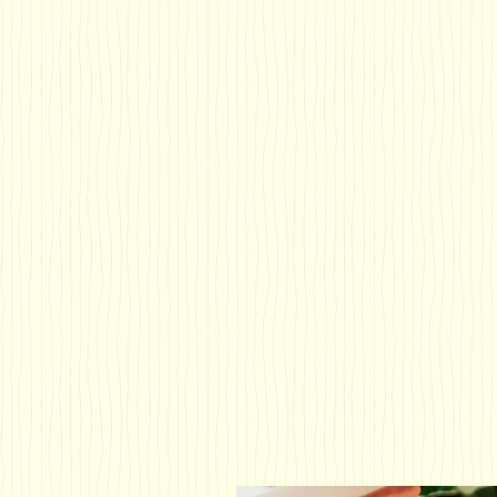
●
むし歯や歯周病の
●
歯の健康相談
●
歯科予防指導
・歯の定期検診（歯
・歯並び・噛み合わ
・歯周病検診