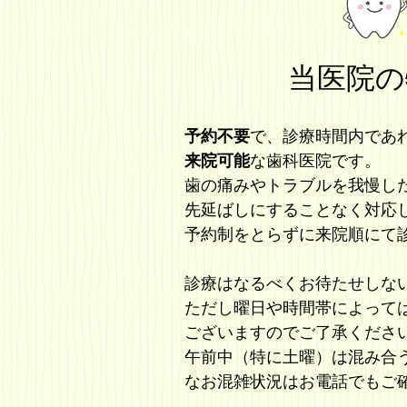
当医院の
予約不要
で、診療時間内であ
来院可能
な歯科医院です。
歯の痛みやトラブルを我慢し
先延ばしにすることなく対応
予約制をとらずに来院順にて
診療はなるべくお待たせしな
ただし曜日や時間帯によって
ございますのでご了承くださ
午前中（特に土曜）は混み合
なお混雑状況はお電話でもご