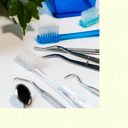
■歯科一般治
■虫歯治療（
■歯周病治療
■口臭の健康
■子供の歯の
■歯科予防指
■成人の歯の
■歯茎の健康
■老年期にお
■歯の定期健