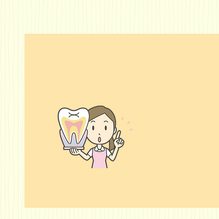
歯の治療はもちろんの
口腔内
こと、歯の総合コンサ
ク社製
ルティングを行ってい
を映し
ます。
ーを通
す。口
ること
病の状
明な画
認して