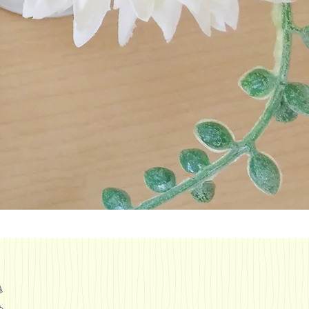
予約不要
で
な歯のトラブ
応します。
さい。