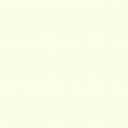
療
う蝕処置）
（歯周疾患処置）
相談
発育期における健康相談
導
健康相談
相談
ける歯の健康相談
診