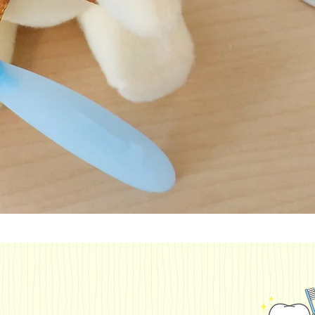
野間⻭科医院は、
受診できます。急
ルにも迅速にご対
お気軽にご来院下