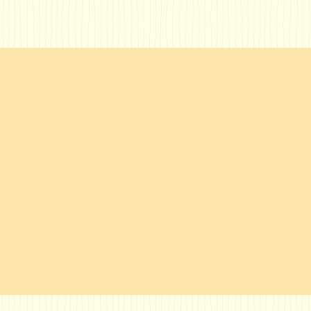
カメラ（パナソニッ
デジタルレントゲン
）を使ってお口の中
置を導入しておりま
、液晶テレビモニタ
ジタルレントゲン撮
してご説明していま
被爆量が従来の当院
腔内カメラを使用す
ントゲン撮影の1/
により、虫歯や歯周
1/10程度になりま
態などを、大きく鮮
より安心してレント
面で、しっかりご確
影をすることが出来
頂く事ができます。