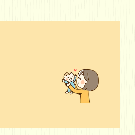
撮影装
院内は、アットホー
す。デ
ムな雰囲気なので、
影は、
診療室内も母子同伴
でのレ
で治療が受けられま
4から
す。
すので、
ゲン撮
ます。