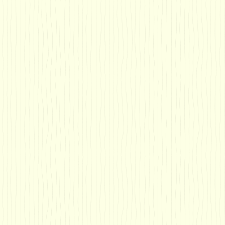
、むし歯治療
周病の予防や治療
における健康相談
導